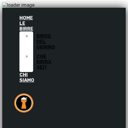
HOME
LE
BIRRE
BIRRE
DEL
GIORNO
CHE
BIRRA
SEI?
CHI
SIAMO